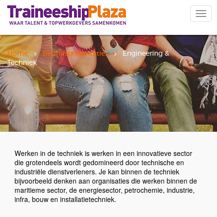
Overslaan
en
Navi
naar
wiss
de
inhoud
gaan
Home
Bedrijfspresentaties
Engineering &
Techniek
Werken in de techniek is werken in een innovatieve sector
die grotendeels wordt gedomineerd door technische en
industriële dienstverleners. Je kan binnen de techniek
bijvoorbeeld denken aan organisaties die werken binnen de
maritieme sector, de energiesector, petrochemie, industrie,
infra, bouw en installatietechniek.