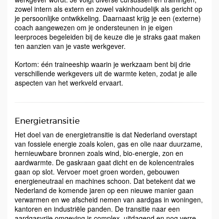
zowel intern als extern en zowel vakinhoudelijk als gericht op
je persoonlijke ontwikkeling. Daarnaast krijg je een (externe)
coach aangewezen om je ondersteunen in je eigen
leerproces begeleiden bij de keuze die je straks gaat maken
ten aanzien van je vaste werkgever.
Kortom: één traineeship waarin je werkzaam bent bij drie
verschillende werkgevers uit de warmte keten, zodat je alle
aspecten van het werkveld ervaart.
Energietransitie
Het doel van de energietransitie is dat Nederland overstapt
van fossiele energie zoals kolen, gas en olie naar duurzame,
hernieuwbare bronnen zoals wind, bio-energie, zon en
aardwarmte. De gaskraan gaat dicht en de kolencentrales
gaan op slot. Vervoer moet groen worden, gebouwen
energieneutraal en machines schoon. Dat betekent dat we
Nederland de komende jaren op een nieuwe manier gaan
verwarmen en we afscheid nemen van aardgas in woningen,
kantoren en industriële panden. De transitie naar een
aardgasvrije omgeving is complex, uitdagend en nog verre