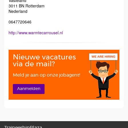
Vasteland
3011 BN
Rotterdam
Nederland
0647720646
http://www.warmtecarrousel.nl
Nieuwe vacatures
via de mail?
Meld je aan op onze jobagent!
Aanmelden
TraineeshipPlaza