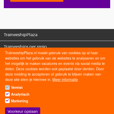
TraineeshipPlaza
Traineeships per regio
TraineeshipPlaza.nl maakt gebruik van cookies op al haar
websites om het gebruik van de websites te analyseren en om
Traineeships categorieën
het mogelijk te maken vacatures en events via social media te
delen. Deze cookies worden ook geplaatst door derden. Door
Sollicitatietips
deze melding te accepteren of gebruik te blijven maken van
deze site stem je hiermee in.
Meer informatie
Vereist
Volg ons op
Analytisch
Marketing
Voorkeur opslaan