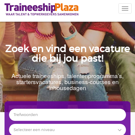
Overslaan
en
Navi
naar
wiss
de
inhoud
gaan
Zoek en vind een vacature
die bij jou past!
Actuele traineeships, talentenprogramma’s,
startersvacatures, business-courses en
inhousedagen