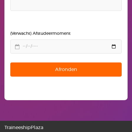
(Verwacht) Afstudeermoment
Afronden
TraineeshipPlaza