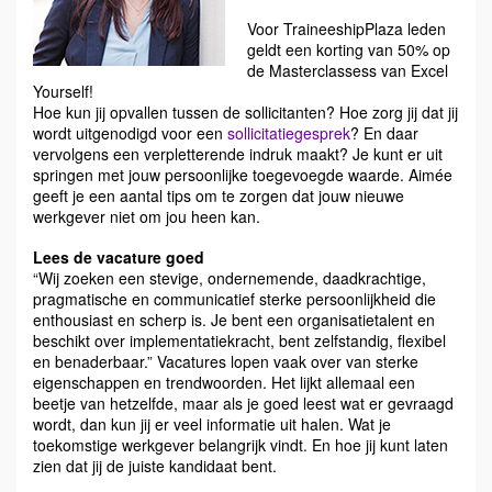
Voor TraineeshipPlaza leden
geldt een korting van 50% op
de Masterclassess van Excel
Yourself!
Hoe kun jij opvallen tussen de sollicitanten? Hoe zorg jij dat jij
wordt uitgenodigd voor een
sollicitatiegesprek
? En daar
vervolgens een verpletterende indruk maakt? Je kunt er uit
springen met jouw persoonlijke toegevoegde waarde. Aimée
geeft je een aantal tips om te zorgen dat jouw nieuwe
werkgever niet om jou heen kan.
Lees de vacature goed
“Wij zoeken een stevige, ondernemende, daadkrachtige,
pragmatische en communicatief sterke persoonlijkheid die
enthousiast en scherp is. Je bent een organisatietalent en
beschikt over implementatiekracht, bent zelfstandig, flexibel
en benaderbaar.” Vacatures lopen vaak over van sterke
eigenschappen en trendwoorden. Het lijkt allemaal een
beetje van hetzelfde, maar als je goed leest wat er gevraagd
wordt, dan kun jij er veel informatie uit halen. Wat je
toekomstige werkgever belangrijk vindt. En hoe jij kunt laten
zien dat jij de juiste kandidaat bent.