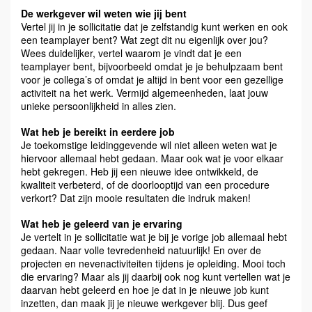
De werkgever wil weten wie jij bent
Vertel jij in je sollicitatie dat je zelfstandig kunt werken en ook
een teamplayer bent? Wat zegt dit nu eigenlijk over jou?
Wees duidelijker, vertel waarom je vindt dat je een
teamplayer bent, bijvoorbeeld omdat je je behulpzaam bent
voor je collega’s of omdat je altijd in bent voor een gezellige
activiteit na het werk. Vermijd algemeenheden, laat jouw
unieke persoonlijkheid in alles zien.
Wat heb je bereikt in eerdere job
Je toekomstige leidinggevende wil niet alleen weten wat je
hiervoor allemaal hebt gedaan. Maar ook wat je voor elkaar
hebt gekregen. Heb jij een nieuwe idee ontwikkeld, de
kwaliteit verbeterd, of de doorlooptijd van een procedure
verkort? Dat zijn mooie resultaten die indruk maken!
Wat heb je geleerd van je ervaring
Je vertelt in je sollicitatie wat je bij je vorige job allemaal hebt
gedaan. Naar volle tevredenheid natuurlijk! En over de
projecten en nevenactiviteiten tijdens je opleiding. Mooi toch
die ervaring? Maar als jij daarbij ook nog kunt vertellen wat je
daarvan hebt geleerd en hoe je dat in je nieuwe job kunt
inzetten, dan maak jij je nieuwe werkgever blij. Dus geef