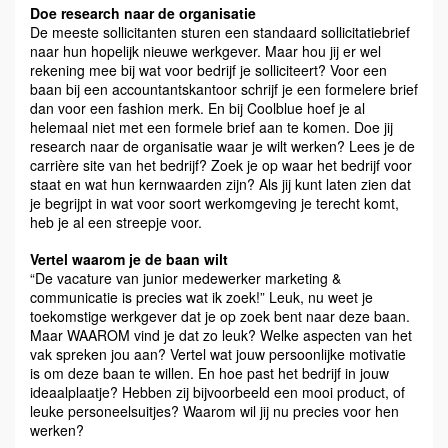
Doe research naar de organisatie
De meeste sollicitanten sturen een standaard sollicitatiebrief
naar hun hopelijk nieuwe werkgever. Maar hou jij er wel
rekening mee bij wat voor bedrijf je solliciteert? Voor een
baan bij een accountantskantoor schrijf je een formelere brief
dan voor een fashion merk. En bij Coolblue hoef je al
helemaal niet met een formele brief aan te komen. Doe jij
research naar de organisatie waar je wilt werken? Lees je de
carrière site van het bedrijf? Zoek je op waar het bedrijf voor
staat en wat hun kernwaarden zijn? Als jij kunt laten zien dat
je begrijpt in wat voor soort werkomgeving je terecht komt,
heb je al een streepje voor.
Vertel waarom je de baan wilt
“De vacature van junior medewerker marketing &
communicatie is precies wat ik zoek!” Leuk, nu weet je
toekomstige werkgever dat je op zoek bent naar deze baan.
Maar WAAROM vind je dat zo leuk? Welke aspecten van het
vak spreken jou aan? Vertel wat jouw persoonlijke motivatie
is om deze baan te willen. En hoe past het bedrijf in jouw
ideaalplaatje? Hebben zij bijvoorbeeld een mooi product, of
leuke personeelsuitjes? Waarom wil jij nu precies voor hen
werken?