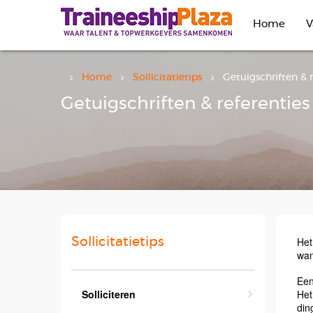
Overslaan
en
Home
V
naar
de
inhoud
gaan
Home
Sollicitatietips
Getuigschriften & r
Getuigschriften & referenties
Sollicitatietips
Het
wan
Een
Solliciteren
Het
din