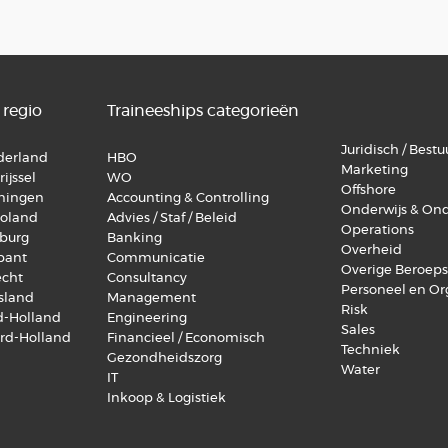
 regio
Traineeships categorieën
Juridisch / Bestuu
lderland
HBO
Marketing
ijssel
WO
Offshore
oningen
Accounting & Controlling
Onderwijs & On
voland
Advies / Staf / Beleid
Operations
mburg
Banking
Overheid
abant
Communicatie
Overige Beroep
echt
Consultancy
Personeel en Or
esland
Management
Risk
id-Holland
Engineering
Sales
ord-Holland
Financieel / Economisch
Techniek
Gezondheidszorg
Water
IT
Inkoop & Logistiek