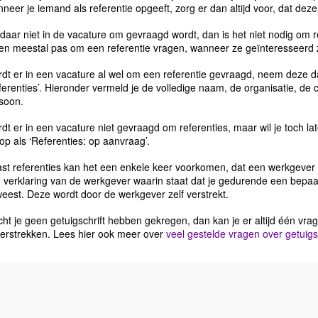
neer je iemand als referentie opgeeft, zorg er dan altijd voor, dat de
 daar niet in de vacature om gevraagd wordt, dan is het niet nodig om 
len meestal pas om een referentie vragen, wanneer ze geïnteresseerd zi
dt er in een vacature al wel om een referentie gevraagd, neem deze d
ferenties’. Hieronder vermeld je de volledige naam, de organisatie, de
soon.
dt er in een vacature niet gevraagd om referenties, maar wil je toch l
 op als ‘Referenties: op aanvraag’.
st referenties kan het een enkele keer voorkomen, dat een werkgever om
 verklaring van de werkgever waarin staat dat je gedurende een bepaal
eest. Deze wordt door de werkgever zelf verstrekt.
ht je geen getuigschrift hebben gekregen, dan kan je er altijd één vrage
verstrekken. Lees hier ook meer over
veel gestelde vragen over getuigsc