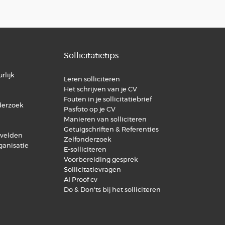
Sollicitatietips
rlijk
Leren solliciteren
Het schrijven van je CV
Fouten in je sollicitatiebrief
derzoek
Pasfoto op je CV
Manieren van solliciteren
Getuigschriften & Referenties
svelden
Zelfonderzoek
ganisatie
E-solliciteren
Voorbereiding gesprek
Sollicitatievragen
AI Proof cv
Do & Don'ts bij het solliciteren