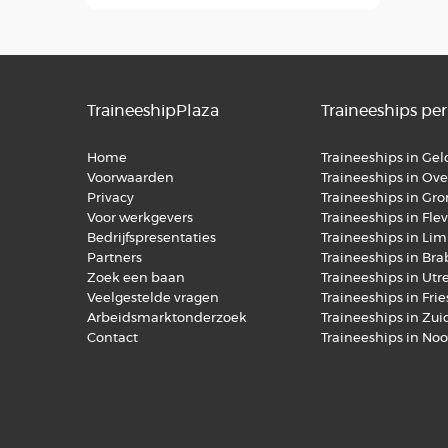
TraineeshipPlaza
Traineeships per
Home
Traineeships in Ge
Voorwaarden
Traineeships in Over
Privacy
Traineeships in Gr
Voor werkgevers
Traineeships in Fle
Bedrijfspresentaties
Traineeships in Li
Partners
Traineeships in Br
Zoek een baan
Traineeships in Utr
Veelgestelde vragen
Traineeships in Fri
Arbeidsmarktonderzoek
Traineeships in Zu
Contact
Traineeships in No