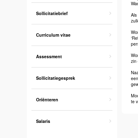
Wan
Sollicitatiebrief
Als
zul
Wor
Curriculum vitae
‘Re
per
Wor
Assessment
zin
Naa
Sollicitatiegesprek
een
gew
Moc
Oriënteren
te 
Salaris