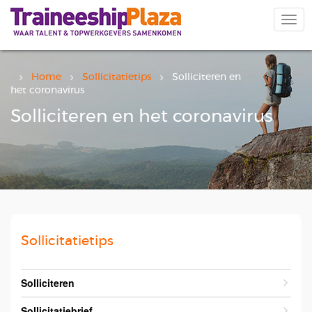
Overslaan
en
Navi
naar
wiss
de
inhoud
gaan
Home
Sollicitatietips
Solliciteren en
het coronavirus
Solliciteren en het coronavirus
Sollicitatietips
Solliciteren
Sollicitatiebrief