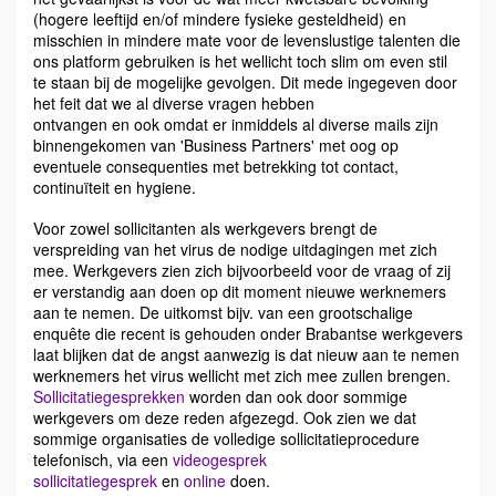
(hogere leeftijd en/of mindere fysieke gesteldheid) en
misschien in mindere mate voor de levenslustige talenten die
ons platform gebruiken is het wellicht toch slim om even stil
te staan bij de mogelijke gevolgen. Dit mede ingegeven door
het feit dat we al diverse vragen hebben
ontvangen en ook omdat er inmiddels al diverse mails zijn
binnengekomen van 'Business Partners' met oog op
eventuele consequenties met betrekking tot contact,
continuïteit en hygiene.
Voor zowel sollicitanten als werkgevers brengt de
verspreiding van het virus de nodige uitdagingen met zich
mee. Werkgevers zien zich bijvoorbeeld voor de vraag of zij
er verstandig aan doen op dit moment nieuwe werknemers
aan te nemen. De uitkomst bijv. van een grootschalige
enquête die recent is gehouden onder Brabantse werkgevers
laat blijken dat de angst aanwezig is dat nieuw aan te nemen
werknemers het virus wellicht met zich mee zullen brengen.
Sollicitatiegesprekken
worden dan ook door sommige
werkgevers om deze reden afgezegd. Ook zien we dat
sommige organisaties de volledige sollicitatieprocedure
telefonisch, via een
videogesprek
sollicitatiegesprek
en
online
doen.