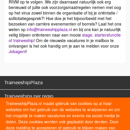
RIVM op te volgen. We zijn daarnaast natuurlijk ook erg
benieuwd of jullie ook voorzorgsmaatregelen nemen met oog
op het virus zowel binnen de organisatie of bij je oriëntatie /
sollicitatiegesprek?! Hoe doe je het bijvoorbeeld met het
bezoeken van carrière evenementen of borrels? Laat het ons
weten op
info@traineeshipplaza.nl
en bij ons kan je natuurlijk
veilig blijven oriënteren naar een mooie
stage, startersfunctie
of traineeship
! Om de nieuwste vacatures in je mailbox te
ontvangen is het ook handig om je aan te melden voor onze
Jobagent
!
TraineeshipPlaza
Traineeships per regio
TraineeshipPlaza.nl maakt gebruik van cookies op al haar
websites om het gebruik van de websites te analyseren en om
Traineeships categorieën
het mogelijk te maken vacatures en events via social media te
delen. Deze cookies worden ook geplaatst door derden. Door
Sollicitatietips
deze melding te accepteren of gebruik te blijven maken van