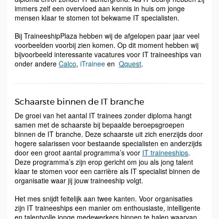
immers zelf een overvloed aan kennis in huis om jonge
mensen klaar te stomen tot bekwame IT specialisten.
Bij TraineeshipPlaza hebben wij de afgelopen paar jaar veel
voorbeelden voorbij zien komen. Op dit moment hebben wij
bijvoorbeeld interessante vacatures voor IT traineeships van
onder andere
Calco
,
iTrainee
en
Qquest
.
Schaarste binnen de IT branche
De groei van het aantal IT trainees zonder diploma hangt
samen met de schaarste bij bepaalde beroepsgroepen
binnen de IT branche. Deze schaarste uit zich enerzijds door
hogere salarissen voor bestaande specialisten en anderzijds
door een groot aantal programma’s voor
IT traineeships
.
Deze programma’s zijn erop gericht om jou als jong talent
klaar te stomen voor een carrière als IT specialist binnen de
organisatie waar jij jouw traineeship volgt.
Het mes snijdt feitelijk aan twee kanten. Voor organisaties
zijn IT traineeships een manier om enthousiaste, intelligente
en talentvolle jonge medewerkers binnen te halen waarvan