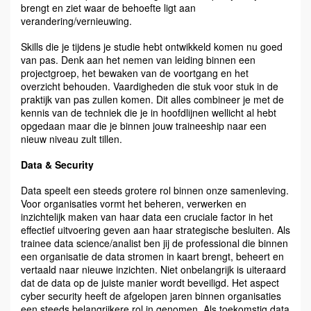
brengt en ziet waar de behoefte ligt aan
verandering/vernieuwing.
Skills die je tijdens je studie hebt ontwikkeld komen nu goed
van pas. Denk aan het nemen van leiding binnen een
projectgroep, het bewaken van de voortgang en het
overzicht behouden. Vaardigheden die stuk voor stuk in de
praktijk van pas zullen komen. Dit alles combineer je met de
kennis van de techniek die je in hoofdlijnen wellicht al hebt
opgedaan maar die je binnen jouw traineeship naar een
nieuw niveau zult tillen.
Data & Security
Data speelt een steeds grotere rol binnen onze samenleving.
Voor organisaties vormt het beheren, verwerken en
inzichtelijk maken van haar data een cruciale factor in het
effectief uitvoering geven aan haar strategische besluiten. Als
trainee data science/analist ben jij de professional die binnen
een organisatie de data stromen in kaart brengt, beheert en
vertaald naar nieuwe inzichten. Niet onbelangrijk is uiteraard
dat de data op de juiste manier wordt beveiligd. Het aspect
cyber security heeft de afgelopen jaren binnen organisaties
een steeds belangrijkere rol in genomen. Als toekomstig data