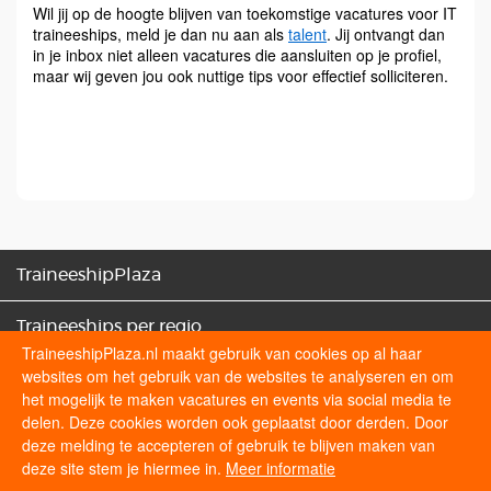
Wil jij op de hoogte blijven van toekomstige vacatures voor IT
traineeships, meld je dan nu aan als
talent
. Jij ontvangt dan
in je inbox niet alleen vacatures die aansluiten op je profiel,
maar wij geven jou ook nuttige tips voor effectief solliciteren.
TraineeshipPlaza
Traineeships per regio
TraineeshipPlaza.nl maakt gebruik van cookies op al haar
websites om het gebruik van de websites te analyseren en om
Traineeships categorieën
het mogelijk te maken vacatures en events via social media te
delen. Deze cookies worden ook geplaatst door derden. Door
Sollicitatietips
deze melding te accepteren of gebruik te blijven maken van
deze site stem je hiermee in.
Meer informatie