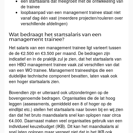
een startsalaris dat meegroeit met de ontwikkeling van
de trainee
loopbaanpad van een management trainee staat niet
vanaf dag één vast (meerdere projecten/rouleren over
verschillende afdelingen)
Wat bedraagt het startsalaris van een
management trainee?
Het salaris van een management trainee ligt varieert tussen
de de €2.500 en €3.500 per maand. De bedragen zijn
indicatief en in de praktijk zul je zien, dat het startsalaris van
een HBO management trainee vaak zal verschillen van dat
van een WO trainee. Management traineeships die een
duidelijke technische component bevatten, laten vaak ook
een hoger startsalaris zien.
Bovendien zijn er uiteraard ook uitzonderingen op de
bovengenoemde bedragen. Organisaties die de lat hoog
leggen (assessments, gemiddeld een 8 of hoger op de
eindlijst etc.) stellen het startsalaris naar boven bij en wij zien
dan dat het bruto maandsalaris snel kan oplopen naar circa
€4.000. Daarnaast maken veel organisaties gebruik van een
individueel keuzebudget (IKB). Dit kan het maandsalaris al
snel laten oplopen maar vergeet niet dat in het IKB ook