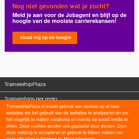
Nog niet gevonden wat je zocht?
Meld je aan voor de Jobagent en blijf op de
hoogte van de mooiste carrierekansen!
Houd mij op de hoogte
TraineeshipPlaza
Traineeships per regio
TraineeshipPlaza.nl maakt gebruik van cookies op al haar
websites om het gebruik van de websites te analyseren en om
Traineeships categorieën
het mogelijk te maken vacatures en events via social media te
delen. Deze cookies worden ook geplaatst door derden. Door
Sollicitatietips
deze melding te accepteren of gebruik te blijven maken van
deze site stem je hiermee in.
Meer informatie