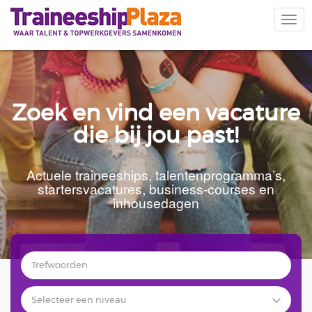
Overslaan
en
Navi
naar
wiss
de
inhoud
gaan
Zoek en vind een vacature
die bij jou past!
Actuele traineeships, talentenprogramma’s,
startersvacatures, business-courses en
inhousedagen