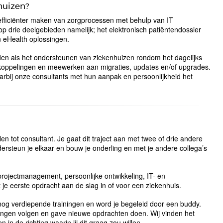
huizen?
 efficiënter maken van zorgprocessen met behulp van IT
p drie deelgebieden namelijk; het elektronisch patiëntendossier
n eHealth oplossingen.
 als het ondersteunen van ziekenhuizen rondom het dagelijks
n koppelingen en meewerken aan migraties, updates en/of upgrades.
rbij onze consultants met hun aanpak en persoonlijkheid het
len tot consultant. Je gaat dit traject aan met twee of drie andere
dersteun je elkaar en bouw je onderling en met je andere collega’s
projectmanagement, persoonlijke ontwikkeling, IT- en
e eerste opdracht aan de slag in of voor een ziekenhuis.
 nog verdiepende trainingen en word je begeleid door een buddy.
rainingen volgen en gave nieuwe opdrachten doen. Wij vinden het
n in de richting waarin jij dit graag zou willen.