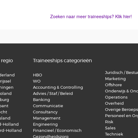
Zoeken naar meer traineeships? Klik hier!
 regio
Traineeships categorieën
Juridisch / Bestuu
lderland
HBO
Marketing
ijssel
WO
Offshore
oningen
Accounting & Controlling
Onderwijs & On
voland
Advies / Staf / Beleid
Operations
mburg
Banking
Overheid
abant
Communicatie
Overige Beroep
echt
Consultancy
Personeel en Or
esland
Management
Risk
id-Holland
Engineering
Sales
ord-Holland
Financieel / Economisch
Techniek
Gezondheidszorg