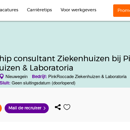
acatures
Carrièretips
Voor werkgevers
Promo
ship consultant Ziekenhuizen bij 
uizen & Laboratoria
Nieuwegein
Bedrijf:
PinkRoccade Ziekenhuizen & Laboratoria
Sluit:
Geen sluitingsdatum (doorlopend)
Mail de recruiter