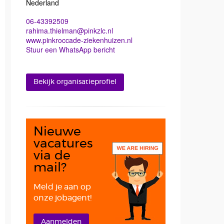
Nederland
06-43392509
rahima.thielman@pinkzlc.nl
www.pinkroccade-ziekenhuizen.nl
Stuur een WhatsApp bericht
Bekijk organisatieprofiel
Nieuwe
vacatures
via de
mail?
Meld je aan op
onze jobagent!
Aanmelden