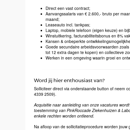
Direct een vast contract;
Aanvangssalaris van € 2.600,- bruto per maan
maand;
Leaseauto incl. tankpas;
Laptop, mobiele telefoon (eigen keuze) en b
Winstuitkering, facturabiliteitsbonus en 8% va
Kansen & onbeperkte ontwikkelingsmogelijkh
Goede secundaire arbeidsvoorwaarden zoals 
tot 12 extra dagen te kopen) en collectieve z
Werken in een omgeving waarin groei en ontwi
Word jij hier enthousiast van?
Solliciteer direct via onderstaande button of neem 
4339 2509).
Acquisitie naar aanleiding van onze vacatures wordt 
toestemming van PinkRoccade Ziekenhuizen & Labora
enkele rechten worden ontleend.
Na afloop van de sollicitatieprocedure worden jou