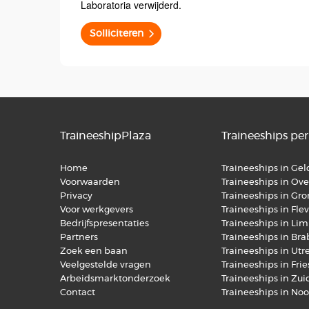
Laboratoria verwijderd.
Solliciteren
TraineeshipPlaza
Traineeships per
Home
Traineeships in Ge
Voorwaarden
Traineeships in Over
Privacy
Traineeships in Gr
Voor werkgevers
Traineeships in Fle
Bedrijfspresentaties
Traineeships in Li
Partners
Traineeships in Br
Zoek een baan
Traineeships in Utr
Veelgestelde vragen
Traineeships in Fri
Arbeidsmarktonderzoek
Traineeships in Zu
Contact
Traineeships in No