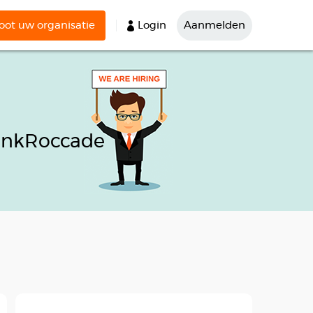
ot uw organisatie
Login
Aanmelden
PinkRoccade