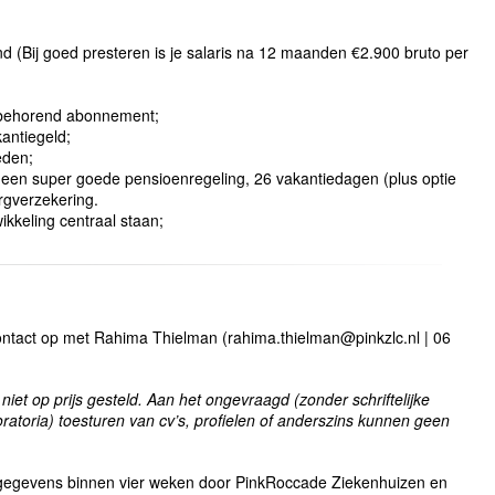
d (Bij goed presteren is je salaris na 12 maanden €2.900 bruto per
ijbehorend abonnement;
kantiegeld;
eden;
een super goede pensioenregeling, 26 vakantiedagen (plus optie
orgverzekering.
kkeling centraal staan;
contact op met Rahima Thielman (
rahima.thielman@pinkzlc.nl
| 06
niet op prijs gesteld. Aan het ongevraagd (zonder schriftelijke
toria) toesturen van cv’s, profielen of anderszins kunnen geen
w gegevens binnen vier weken door PinkRoccade Ziekenhuizen en