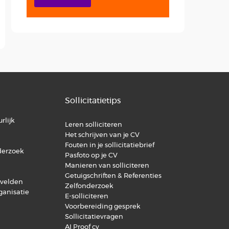
Sollicitatietips
rlijk
Leren solliciteren
Het schrijven van je CV
Fouten in je sollicitatiebrief
derzoek
Pasfoto op je CV
Manieren van solliciteren
Getuigschriften & Referenties
svelden
Zelfonderzoek
ganisatie
E-solliciteren
Voorbereiding gesprek
Sollicitatievragen
AI Proof cv