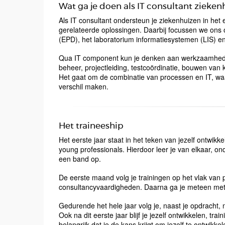
Wat ga je doen als IT consultant zieken
Als IT consultant ondersteun je ziekenhuizen in het
gerelateerde oplossingen. Daarbij focussen we ons o
(EPD), het laboratorium informatiesystemen (LIS) e
Qua IT component kun je denken aan werkzaamheden
beheer, projectleiding, testcoördinatie, bouwen va
Het gaat om de combinatie van processen en IT, waa
verschil maken.
Het traineeship
Het eerste jaar staat in het teken van jezelf ontwikke
young professionals. Hierdoor leer je van elkaar, on
een band op.
De eerste maand volg je trainingen op het vlak van 
consultancyvaardigheden. Daarna ga je meteen met j
Gedurende het hele jaar volg je, naast je opdracht,
Ook na dit eerste jaar blijf je jezelf ontwikkelen, t
belangrijk dat je de kans krijgt om jezelf te ontwikkele