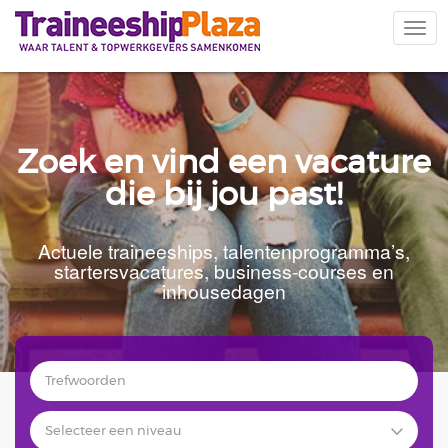
Overslaan
en
Navi
naar
wiss
de
inhoud
gaan
Zoek en vind een vacature
die bij jou past!
Actuele traineeships, talentenprogramma’s,
startersvacatures, business-courses en
inhousedagen