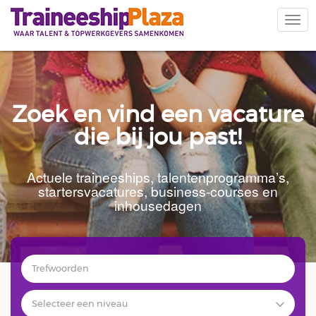
Overslaan
en
Navi
naar
wiss
de
inhoud
gaan
Zoek en vind een vacature
die bij jou past!
Actuele traineeships, talentenprogramma’s,
startersvacatures, business-courses en
inhousedagen