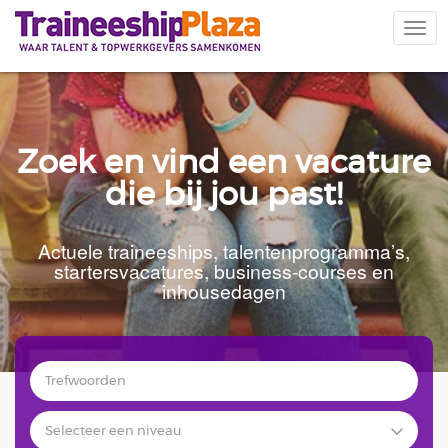
Overslaan
en
Navi
naar
wiss
de
inhoud
gaan
Zoek en vind een vacature
die bij jou past!
Actuele traineeships, talentenprogramma’s,
startersvacatures, business-courses en
inhousedagen