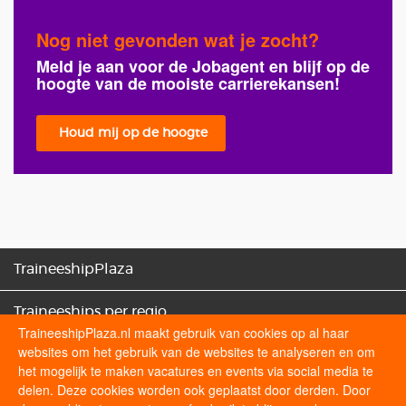
Nog niet gevonden wat je zocht?
Meld je aan voor de Jobagent en blijf op de
hoogte van de mooiste carrierekansen!
Houd mij op de hoogte
TraineeshipPlaza
Traineeships per regio
TraineeshipPlaza.nl maakt gebruik van cookies op al haar
websites om het gebruik van de websites te analyseren en om
Traineeships categorieën
het mogelijk te maken vacatures en events via social media te
delen. Deze cookies worden ook geplaatst door derden. Door
Sollicitatietips