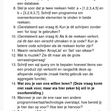
een database.
Stel je voor dat je twee reeksen hebt: a = [1,2,3,4,5] en
b = [3,2,9,3,7]. Schrijf een programma om
overeenkomende elementen te vinden in beide
reeksen.
(Gerelateerd aan vraag 8) Kun je dit schrijven zonder
een ‘for loop’ te gebruiken?
(Gerelateerd aan vraag 8) Als ik de reeksen verkort,
zal dit dan een verschil uitmaken in je code? Kun je
betere code schrijven als de reeksen korter zijn?
Waarin verschillen ‘ArrayList’ en ‘Set’ van elkaar?
Wat is muziek? Zie dit maar als de grote
verrassingsvraag!
Schrijf een sql query om te bepalen hoeveel items van
een product zijn verkocht en rangschik deze op
aflopende volgorde (maak hierbij gebruik van de
aggregate functie).
Wat zou je van ons willen leren? (Deze vraag komt
niet vaak voor, maar sta hier zeker bij stil in je
voorbereiding.)
Wanneer je van de ene naar een andere
programmeertaal/technologie overstapt, hoe bereid jij
je hier dan op voor? Hoe leer je hiervoor?