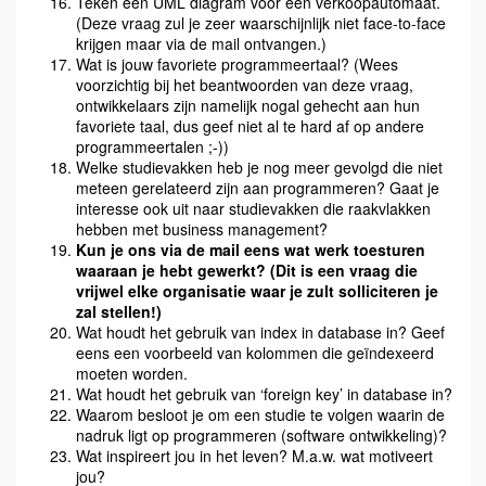
Teken een UML diagram voor een verkoopautomaat.
(Deze vraag zul je zeer waarschijnlijk niet face-to-face
krijgen maar via de mail ontvangen.)
Wat is jouw favoriete programmeertaal? (Wees
voorzichtig bij het beantwoorden van deze vraag,
ontwikkelaars zijn namelijk nogal gehecht aan hun
favoriete taal, dus geef niet al te hard af op andere
programmeertalen ;-))
Welke studievakken heb je nog meer gevolgd die niet
meteen gerelateerd zijn aan programmeren? Gaat je
interesse ook uit naar studievakken die raakvlakken
hebben met business management?
Kun je ons via de mail eens wat werk toesturen
waaraan je hebt gewerkt? (Dit is een vraag die
vrijwel elke organisatie waar je zult solliciteren je
zal stellen!)
Wat houdt het gebruik van index in database in? Geef
eens een voorbeeld van kolommen die geïndexeerd
moeten worden.
Wat houdt het gebruik van ‘foreign key’ in database in?
Waarom besloot je om een studie te volgen waarin de
nadruk ligt op programmeren (software ontwikkeling)?
Wat inspireert jou in het leven? M.a.w. wat motiveert
jou?