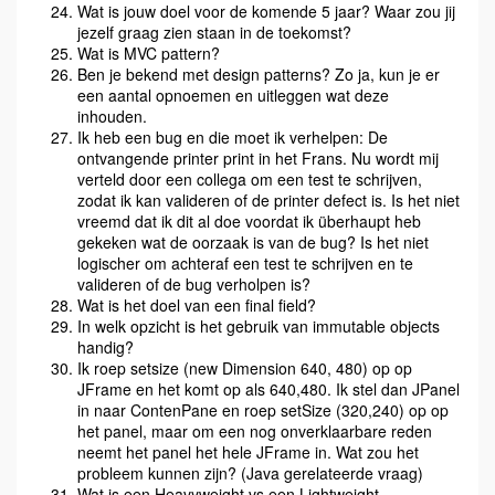
Wat is jouw doel voor de komende 5 jaar? Waar zou jij
jezelf graag zien staan in de toekomst?
Wat is MVC pattern?
Ben je bekend met design patterns? Zo ja, kun je er
een aantal opnoemen en uitleggen wat deze
inhouden.
Ik heb een bug en die moet ik verhelpen: De
ontvangende printer print in het Frans. Nu wordt mij
verteld door een collega om een test te schrijven,
zodat ik kan valideren of de printer defect is. Is het niet
vreemd dat ik dit al doe voordat ik überhaupt heb
gekeken wat de oorzaak is van de bug? Is het niet
logischer om achteraf een test te schrijven en te
valideren of de bug verholpen is?
Wat is het doel van een final field?
In welk opzicht is het gebruik van immutable objects
handig?
Ik roep setsize (new Dimension 640, 480) op op
JFrame en het komt op als 640,480. Ik stel dan JPanel
in naar ContenPane en roep setSize (320,240) op op
het panel, maar om een nog onverklaarbare reden
neemt het panel het hele JFrame in. Wat zou het
probleem kunnen zijn? (Java gerelateerde vraag)
Wat is een Heavyweight vs een Lightweight