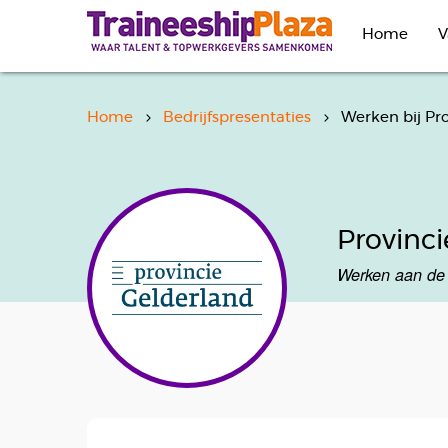
Overslaan
en
Home
V
naar
de
inhoud
gaan
Home
Bedrijfspresentaties
Werken bij Pr
Provinci
Werken aan de