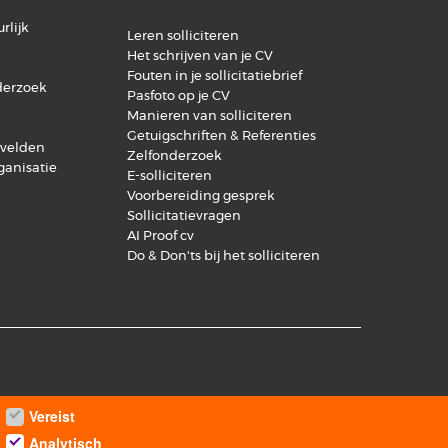
rlijk
Leren solliciteren
Het schrijven van je CV
Fouten in je sollicitatiebrief
derzoek
Pasfoto op je CV
Manieren van solliciteren
Getuigschriften & Referenties
svelden
Zelfonderzoek
ganisatie
E-solliciteren
Voorbereiding gesprek
Sollicitatievragen
AI Proof cv
Do & Don'ts bij het solliciteren
Vereist
Analytisch