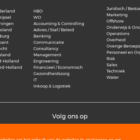
Juridisch / Bestuu
lderland
HBO
Marketing
ijssel
WO
Offshore
oningen
Accounting & Controlling
Onderwijs & On
voland
Advies / Staf / Beleid
Operations
mburg
Banking
Overheid
abant
Communicatie
Overige Beroep
echt
Consultancy
Personeel en Or
esland
Management
Risk
id-Holland
Engineering
Sales
ord-Holland
Financieel / Economisch
Techniek
Gezondheidszorg
Water
IT
Inkoop & Logistiek
Volg ons op
websites om het gebruik van de websites te analyseren en om