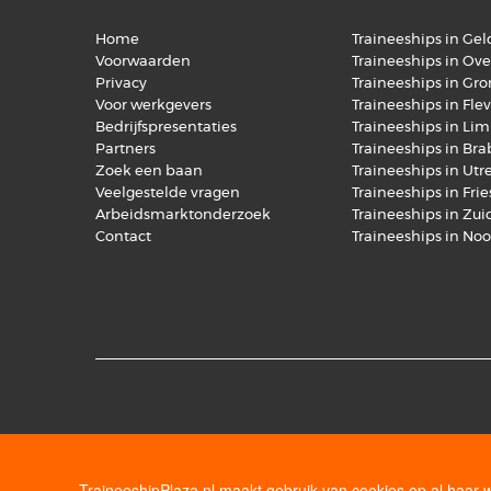
Home
Traineeships in Ge
Voorwaarden
Traineeships in Over
Privacy
Traineeships in Gr
Voor werkgevers
Traineeships in Fle
Bedrijfspresentaties
Traineeships in Li
Partners
Traineeships in Br
Zoek een baan
Traineeships in Utr
Veelgestelde vragen
Traineeships in Fri
Arbeidsmarktonderzoek
Traineeships in Zu
Contact
Traineeships in No
TraineeshipPlaza.nl maakt gebruik van cookies op al haar 