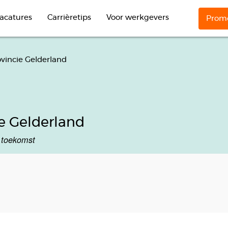
acatures
Carrièretips
Voor werkgevers
Promo
ovincie Gelderland
e Gelderland
 toekomst