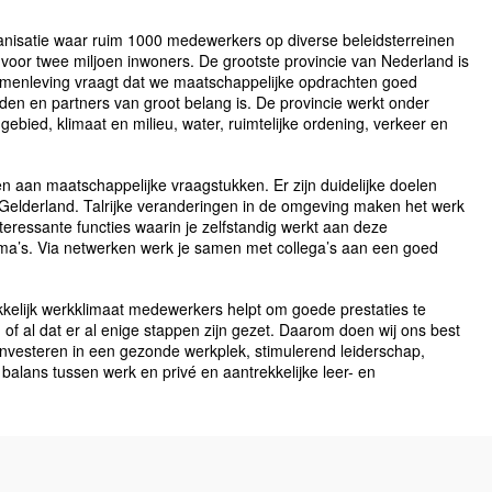
organisatie waar ruim 1000 medewerkers op diverse beleidsterreinen
oor twee miljoen inwoners. De grootste provincie van Nederland is
 samenleving vraagt dat we maatschappelijke opdrachten goed
en en partners van groot belang is. De provincie werkt onder
gebied, klimaat en milieu, water, ruimtelijke ordening, verkeer en
en aan maatschappelijke vraagstukken. Er zijn duidelijke doelen
n Gelderland. Talrijke veranderingen in de omgeving maken het werk
nteressante functies waarin je zelfstandig werkt aan deze
mma’s. Via netwerken werk je samen met collega’s aan een goed
kkelijk werkklimaat medewerkers helpt om goede prestaties te
 of al dat er al enige stappen zijn gezet. Daarom doen wij ons best
investeren in een gezonde werkplek, stimulerend leiderschap,
alans tussen werk en privé en aantrekkelijke leer- en