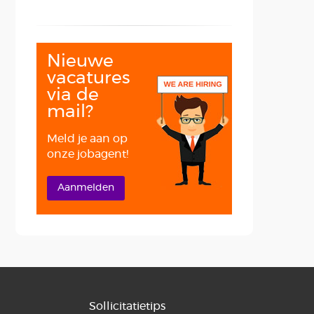
Nieuwe
vacatures
via de
mail?
Meld je aan op
onze jobagent!
Aanmelden
Sollicitatietips