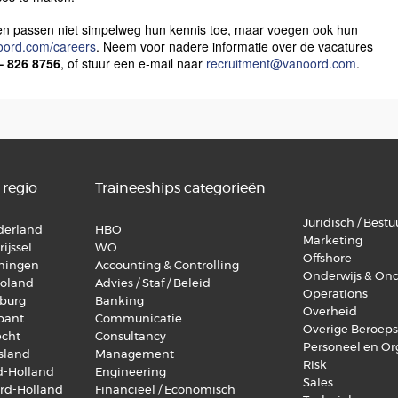
n passen niet simpelweg hun kennis toe, maar voegen ook hun
oord.com/careers
. Neem voor nadere informatie over de vacatures
 – 826 8756
, of stuur een e-mail naar
recruitment@vanoord.com
.
 regio
Traineeships categorieën
Juridisch / Bestuu
lderland
HBO
Marketing
ijssel
WO
Offshore
oningen
Accounting & Controlling
Onderwijs & On
voland
Advies / Staf / Beleid
Operations
mburg
Banking
Overheid
abant
Communicatie
Overige Beroep
echt
Consultancy
Personeel en Or
esland
Management
Risk
id-Holland
Engineering
Sales
ord-Holland
Financieel / Economisch