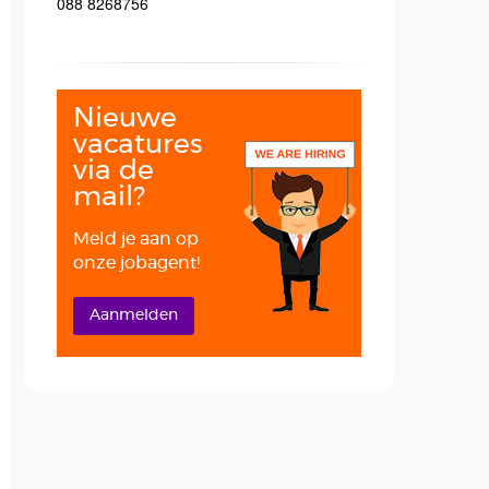
088 8268756
Nieuwe
vacatures
via de
mail?
Meld je aan op
onze jobagent!
Aanmelden