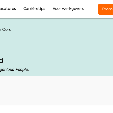
acatures
Carrièretips
Voor werkgevers
Promo
n Oord
d
ngenious People.