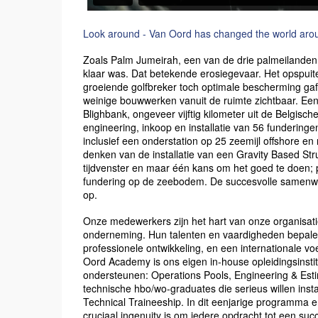
Look around - Van Oord has changed the world aro
Zoals Palm Jumeirah, een van de drie palmeilanden
klaar was. Dat betekende erosiegevaar. Het opspui
groeiende golfbreker toch optimale bescherming gaf a
weinige bouwwerken vanuit de ruimte zichtbaar. Ee
Blighbank, ongeveer vijftig kilometer uit de Belgisc
engineering, inkoop en installatie van 56 funderinge
inclusief een onderstation op 25 zeemijl offshore en
denken van de installatie van een Gravity Based Struc
tijdvenster en maar één kans om het goed te doen
fundering op de zeebodem. De succesvolle samenwe
op.
Onze medewerkers zijn het hart van onze organisati
onderneming. Hun talenten en vaardigheden bepalen
professionele ontwikkeling, en een internationale v
Oord Academy is ons eigen in-house opleidingsinsti
ondersteunen: Operations Pools, Engineering & Es
technische hbo/wo-graduates die serieus willen ins
Technical Traineeship. In dit eenjarige programma e
cruciaal ingenuity is om iedere opdracht tot een su