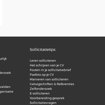
Sollicitatietips
rlijk
Leren solliciteren
Het schrijven van je CV
Fouten in je sollicitatiebrief
derzoek
Pasfoto op je CV
Manieren van solliciteren
Getuigschriften & Referenties
svelden
Zelfonderzoek
ganisatie
E-solliciteren
Voorbereiding gesprek
Sollicitatievragen