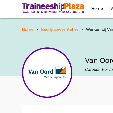
Overslaan
en
Home
V
naar
de
inhoud
gaan
Home
Bedrijfspresentaties
Werken bij Va
Van Oor
Careers. For I