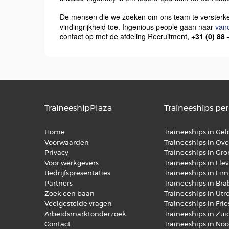
De mensen die we zoeken om ons team te versterke
vindingrijkheid toe. Ingenious people gaan naar
van
contact op met de afdeling Recruitment,
+31 (0) 88
TraineeshipPlaza
Traineeships per
Home
Traineeships in Ge
Voorwaarden
Traineeships in Over
Privacy
Traineeships in Gr
Voor werkgevers
Traineeships in Fle
Bedrijfspresentaties
Traineeships in Li
Partners
Traineeships in Br
Zoek een baan
Traineeships in Utr
Veelgestelde vragen
Traineeships in Fri
Arbeidsmarktonderzoek
Traineeships in Zu
Contact
Traineeships in No