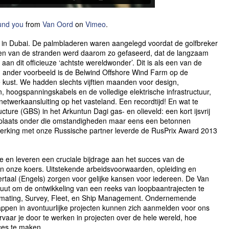
und you
from
Van Oord
on
Vimeo
.
 in Dubai. De palmbladeren waren aangelegd voordat de golfbreker
ten van de stranden werd daarom zo gefaseerd, dat de langzaam
an dit officieuze ‘achtste wereldwonder’. Dit is als een van de
n ander voorbeeld is de Belwind Offshore Wind Farm op de
he kust. We hadden slechts vijftien maanden voor design,
n, hoogspanningskabels en de volledige elektrische infrastructuur,
 netwerkaansluiting op het vasteland. Een recordtijd! En wat te
ture (GBS) in het Arkuntun Dagi gas- en olieveld: een kort ijsvrij
; plaats onder die omstandigheden maar eens een betonnen
rking met onze Russische partner leverde de RusPrix Award 2013
e en leveren een cruciale bijdrage aan het succes van de
 onze koers. Uitstekende arbeidsvoorwaarden, opleiding en
oertaal (Engels) zorgen voor gelijke kansen voor iedereen. De Van
tuut om de ontwikkeling van een reeks van loopbaantrajecten te
timating, Survey, Fleet, en Ship Management. Ondernemende
tappen in avontuurlijke projecten kunnen zich aanmelden voor ons
rvaar je door te werken in projecten over de hele wereld, hoe
cces te maken.