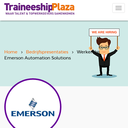
Overslaan
en
Navi
naar
wiss
de
inhoud
gaan
Home
Bedrijfspresentaties
Werken bij
Emerson Automation Solutions