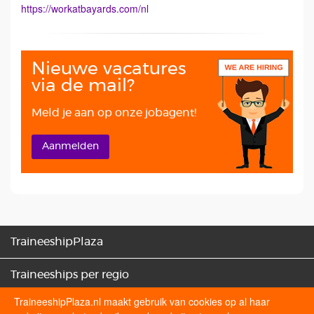
https://workatbayards.com/nl
Nieuwe vacatures
via de mail?
Meld je aan op onze jobagent!
Aanmelden
TraineeshipPlaza
Traineeships per regio
TraineeshipPlaza.nl maakt gebruik van cookies op al haar
Traineeships categorieën