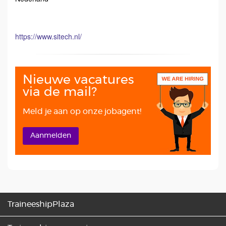
https://www.sitech.nl/
Nieuwe vacatures
via de mail?
Meld je aan op onze jobagent!
Aanmelden
TraineeshipPlaza