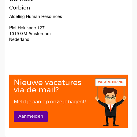
Corbion
Afdeling Human Resources
Piet Heinkade 127
1019 GM
Amsterdam
Nederland
Nieuwe vacatures
via de mail?
Meld je aan op onze jobagent!
Aanmelden