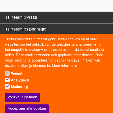
TraineeshipPlaza
Traineeships per regio
TraineeshipPlaza.nl maakt gebruik van cookies op al haar
Traineeships categorieën
websites om het gebruik van de websites te analyseren en om
het mogelijk te maken vacatures en events via social media te
Sollicitatietips
delen. Deze cookies worden ook geplaatst door derden. Door
deze melding te accepteren of gebruik te blijven maken van
deze site stem je hiermee in.
Meer informatie
Volg ons op
Vereist
Analytisch
Marketing
Voorkeur opslaan
© 2026 traineeshipplaza.nl | Alle rechten voorbehouden.
Withdraw
Accepteer alle cookies