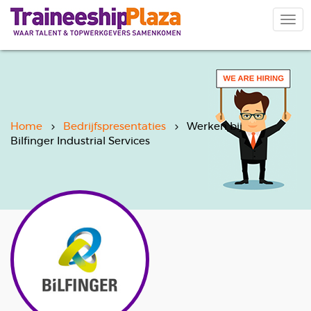
Overslaan
en
Navi
naar
wiss
de
inhoud
gaan
Home
Bedrijfspresentaties
Werken bij
Bilfinger Industrial Services