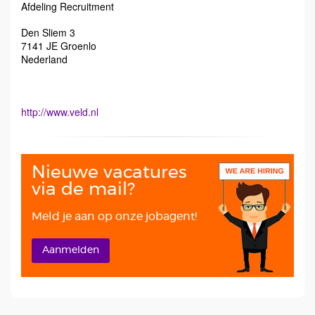
Afdeling Recruitment
Den Sliem 3
7141 JE
Groenlo
Nederland
http://www.veld.nl
Nieuwe vacatures
via de mail?
Meld je aan op onze jobagent!
Aanmelden