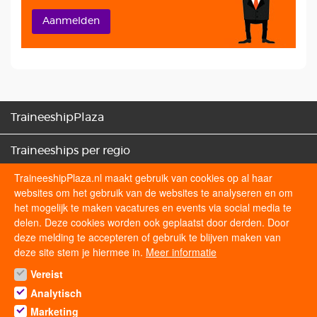
Aanmelden
TraineeshipPlaza
Traineeships per regio
TraineeshipPlaza.nl maakt gebruik van cookies op al haar
Traineeships categorieën
websites om het gebruik van de websites te analyseren en om
het mogelijk te maken vacatures en events via social media te
Sollicitatietips
delen. Deze cookies worden ook geplaatst door derden. Door
deze melding te accepteren of gebruik te blijven maken van
deze site stem je hiermee in.
Meer informatie
Volg ons op
Vereist
Analytisch
Marketing