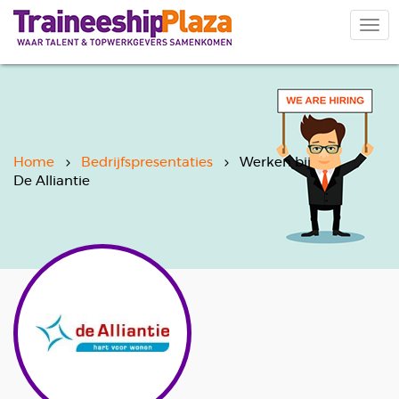
Overslaan
en
Navi
naar
wiss
de
inhoud
gaan
Home
Bedrijfspresentaties
Werken bij
De Alliantie