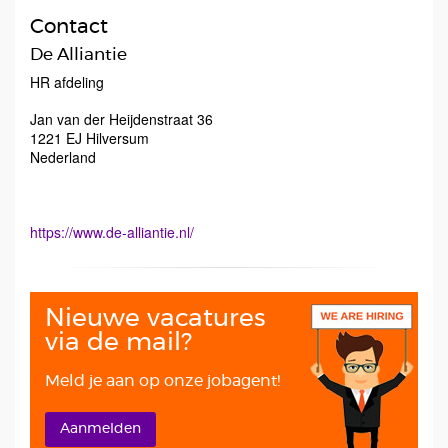
Contact
De Alliantie
HR afdeling
Jan van der Heijdenstraat 36
1221 EJ
Hilversum
Nederland
https://www.de-alliantie.nl/
Nieuwe vacatures
via de mail?
Meld je aan op onze jobagent!
Aanmelden