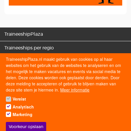
TraineeshipPlaza
Traineeships per regio
TraineeshipPlaza.nl maakt gebruik van cookies op al haar
Traineeships categorieën
websites om het gebruik van de websites te analyseren en om
het mogelijk te maken vacatures en events via social media te
Sollicitatietips
delen. Deze cookies worden ook geplaatst door derden. Door
deze melding te accepteren of gebruik te blijven maken van
deze site stem je hiermee in.
Meer informatie
Volg ons op
Vereist
Analytisch
Marketing
Voorkeur opslaan
© 2026 traineeshipplaza.nl | Alle rechten voorbehouden.