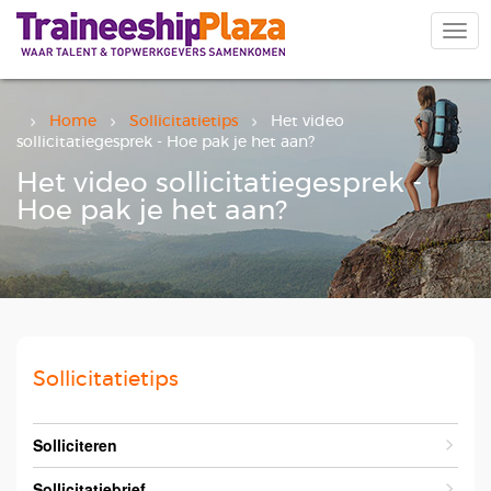
Overslaan
en
Navi
naar
wiss
de
inhoud
gaan
Home
Sollicitatietips
Het video
sollicitatiegesprek - Hoe pak je het aan?
Het video sollicitatiegesprek -
Hoe pak je het aan?
Sollicitatietips
Solliciteren
Sollicitatiebrief