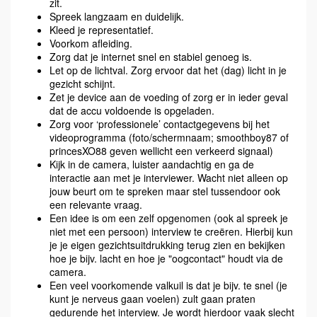
zit.
Spreek langzaam en duidelijk.
Kleed je representatief.
Voorkom afleiding.
Zorg dat je internet snel en stabiel genoeg is.
Let op de lichtval. Zorg ervoor dat het (dag) licht in je
gezicht schijnt.
Zet je device aan de voeding of zorg er in ieder geval
dat de accu voldoende is opgeladen.
Zorg voor ‘professionele’ contactgegevens bij het
videoprogramma (foto/schermnaam; smoothboy87 of
princesXO88 geven wellicht een verkeerd signaal)
Kijk in de camera, luister aandachtig en ga de
interactie aan met je interviewer. Wacht niet alleen op
jouw beurt om te spreken maar stel tussendoor ook
een relevante vraag.
Een idee is om een zelf opgenomen (ook al spreek je
niet met een persoon) interview te creëren. Hierbij kun
je je eigen gezichtsuitdrukking terug zien en bekijken
hoe je bijv. lacht en hoe je "oogcontact" houdt via de
camera.
Een veel voorkomende valkuil is dat je bijv. te snel (je
kunt je nerveus gaan voelen) zult gaan praten
gedurende het interview. Je wordt hierdoor vaak slecht