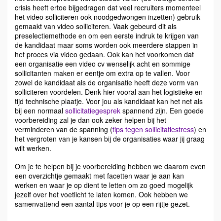
crisis heeft ertoe bijgedragen dat veel recruiters momenteel
het video solliciteren ook noodgedwongen inzetten) gebruik
gemaakt van video solliciteren. Vaak gebeurd dit als
preselectiemethode en om een eerste indruk te krijgen van
de kandidaat maar soms worden ook meerdere stappen in
het proces via video gedaan. Ook kan het voorkomen dat
een organisatie een video cv wenselijk acht en sommige
sollicitanten maken er eentje om extra op te vallen. Voor
zowel de kandidaat als de organisatie heeft deze vorm van
solliciteren voordelen. Denk hier vooral aan het logistieke en
tijd technische plaatje. Voor jou als kandidaat kan het net als
bij een normaal
sollicitatiegesprek
spannend zijn. Een goede
voorbereiding zal je dan ook zeker helpen bij het
verminderen van de spanning (
tips tegen sollicitatiestress
) en
het vergroten van je kansen bij de organisaties waar jij graag
wilt werken.
Om je te helpen bij je voorbereiding hebben we daarom even
een overzichtje gemaakt met facetten waar je aan kan
werken en waar je op dient te letten om zo goed mogelijk
jezelf over het voetlicht te laten komen. Ook hebben we
samenvattend een aantal tips voor je op een rijtje gezet.