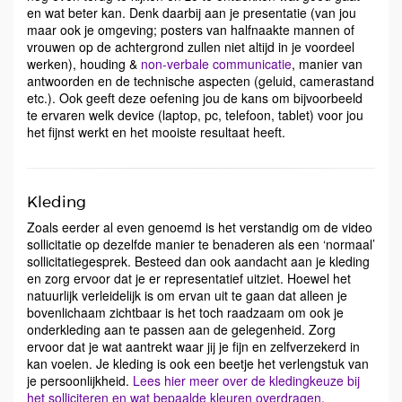
en wat beter kan. Denk daarbij aan je presentatie (van jou
maar ook je omgeving; posters van halfnaakte mannen of
vrouwen op de achtergrond zullen niet altijd in je voordeel
werken), houding &
non-verbale communicatie
, manier van
antwoorden en de technische aspecten (geluid, camerastand
etc.). Ook geeft deze oefening jou de kans om bijvoorbeeld
te ervaren welk device (laptop, pc, telefoon, tablet) voor jou
het fijnst werkt en het mooiste resultaat heeft.
Kleding
Zoals eerder al even genoemd is het verstandig om de video
sollicitatie op dezelfde manier te benaderen als een ‘normaal’
sollicitatiegesprek. Besteed dan ook aandacht aan je kleding
en zorg ervoor dat je er representatief uitziet. Hoewel het
natuurlijk verleidelijk is om ervan uit te gaan dat alleen je
bovenlichaam zichtbaar is het toch raadzaam om ook je
onderkleding aan te passen aan de gelegenheid. Zorg
ervoor dat je wat aantrekt waar jij je fijn en zelfverzekerd in
kan voelen. Je kleding is ook een beetje het verlengstuk van
je persoonlijkheid.
Lees hier meer over de kledingkeuze bij
het solliciteren en wat bepaalde kleuren overdragen
.