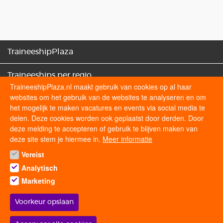
TraineeshipPlaza
Traineeships per regio
TraineeshipPlaza.nl maakt gebruik van cookies op al haar
websites om het gebruik van de websites te analyseren en om
Traineeships categorieën
het mogelijk te maken vacatures en events via social media te
delen. Deze cookies worden ook geplaatst door derden. Door
Sollicitatietips
deze melding te accepteren of gebruik te blijven maken van
deze site stem je hiermee in.
Meer informatie
Vereist
Volg ons op
Analytisch
Marketing
Voorkeur opslaan
© 2026 traineeshipplaza.nl | Alle rechten voorbehouden.
Withdraw