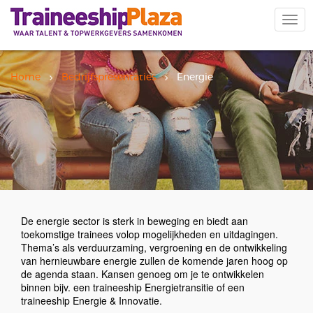
Overslaan
en
Navi
naar
wiss
de
inhoud
gaan
Home
Bedrijfspresentaties
Energie
De energie sector is sterk in beweging en biedt aan
toekomstige trainees volop mogelijkheden en uitdagingen.
Thema’s als verduurzaming, vergroening en de ontwikkeling
van hernieuwbare energie zullen de komende jaren hoog op
de agenda staan. Kansen genoeg om je te ontwikkelen
binnen bijv. een traineeship Energietransitie of een
traineeship Energie & Innovatie.