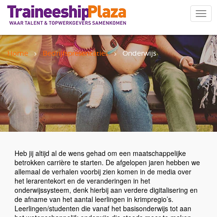
Overslaan
en
Navi
naar
wiss
de
inhoud
gaan
Home
Bedrijfspresentaties
Onderwijs
Heb jij altijd al de wens gehad om een maatschappelijke
betrokken carrière te starten. De afgelopen jaren hebben we
allemaal de verhalen voorbij zien komen in de media over
het lerarentekort en de veranderingen in het
onderwijssysteem, denk hierbij aan verdere digitalisering en
de afname van het aantal leerlingen in krimpregio’s.
Leerlingen/studenten die vanaf het basisonderwijs tot aan