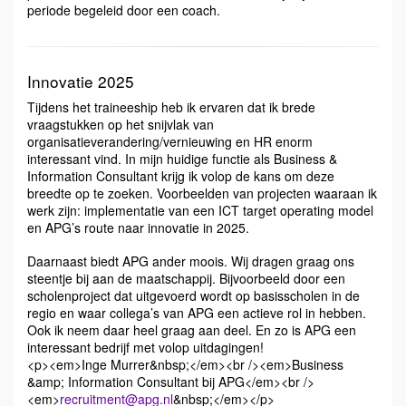
periode begeleid door een coach.
Innovatie 2025
Tijdens het traineeship heb ik ervaren dat ik brede
vraagstukken op het snijvlak van
organisatieverandering/vernieuwing en HR enorm
interessant vind. In mijn huidige functie als Business &
Information Consultant krijg ik volop de kans om deze
breedte op te zoeken. Voorbeelden van projecten waaraan ik
werk zijn: implementatie van een ICT target operating model
en APG’s route naar innovatie in 2025.
Daarnaast biedt APG ander moois. Wij dragen graag ons
steentje bij aan de maatschappij. Bijvoorbeeld door een
scholenproject dat uitgevoerd wordt op basisscholen in de
regio en waar collega’s van APG een actieve rol in hebben.
Ook ik neem daar heel graag aan deel. En zo is APG een
interessant bedrijf met volop uitdagingen!
<p><em>Inge Murrer&nbsp;</em><br /><em>Business
&amp; Information Consultant bij APG</em><br />
<em>
recruitment@apg.nl
&nbsp;</em></p>