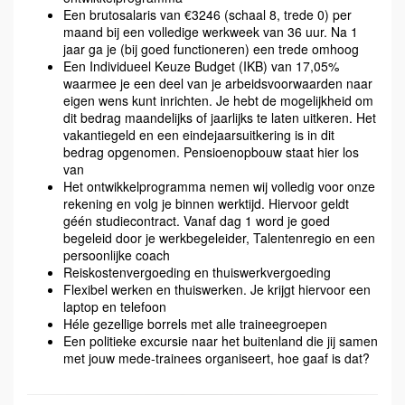
Een brutosalaris van €3246 (schaal 8, trede 0) per
maand bij een volledige werkweek van 36 uur. Na 1
jaar ga je (bij goed functioneren) een trede omhoog
Een Individueel Keuze Budget (IKB) van 17,05%
waarmee je een deel van je arbeidsvoorwaarden naar
eigen wens kunt inrichten. Je hebt de mogelijkheid om
dit bedrag maandelijks of jaarlijks te laten uitkeren. Het
vakantiegeld en een eindejaarsuitkering is in dit
bedrag opgenomen. Pensioenopbouw staat hier los
van
Het ontwikkelprogramma nemen wij volledig voor onze
rekening en volg je binnen werktijd. Hiervoor geldt
géén studiecontract. Vanaf dag 1 word je goed
begeleid door je werkbegeleider, Talentenregio en een
persoonlijke coach
Reiskostenvergoeding en thuiswerkvergoeding
Flexibel werken en thuiswerken. Je krijgt hiervoor een
laptop en telefoon
Héle gezellige borrels met alle traineegroepen
Een politieke excursie naar het buitenland die jij samen
met jouw mede-trainees organiseert, hoe gaaf is dat?