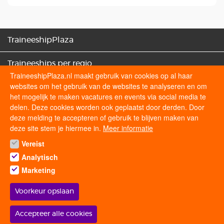
TraineeshipPlaza
Traineeships per regio
TraineeshipPlaza.nl maakt gebruik van cookies op al haar
websites om het gebruik van de websites te analyseren en om
Traineeships categorieën
het mogelijk te maken vacatures en events via social media te
delen. Deze cookies worden ook geplaatst door derden. Door
Sollicitatietips
deze melding te accepteren of gebruik te blijven maken van
deze site stem je hiermee in.
Meer informatie
Vereist
Volg ons op
Analytisch
Marketing
Voorkeur opslaan
© 2026 traineeshipplaza.nl | Alle rechten voorbehouden.
Withdraw
Accepteer alle cookies
consent