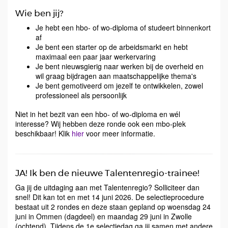
Wie ben jij?
Je hebt een hbo- of wo-diploma of studeert binnenkort
af
Je bent een starter op de arbeidsmarkt en hebt
maximaal een paar jaar werkervaring
Je bent nieuwsgierig naar werken bij de overheid en
wil graag bijdragen aan maatschappelijke thema's
Je bent gemotiveerd om jezelf te ontwikkelen, zowel
professioneel als persoonlijk
Niet in het bezit van een hbo- of wo-diploma en wél
interesse? Wij hebben deze ronde ook een mbo-plek
beschikbaar! Klik
hier
voor meer informatie.
JA! Ik ben de nieuwe Talentenregio-trainee!
Ga jij de uitdaging aan met Talentenregio? Solliciteer dan
snel! Dit kan tot en met 14 juni 2026. De selectieprocedure
bestaat uit 2 rondes en deze staan gepland op woensdag 24
juni in Ommen (dagdeel) en maandag 29 juni in Zwolle
(ochtend). Tijdens de 1e selectiedag ga jij samen met andere