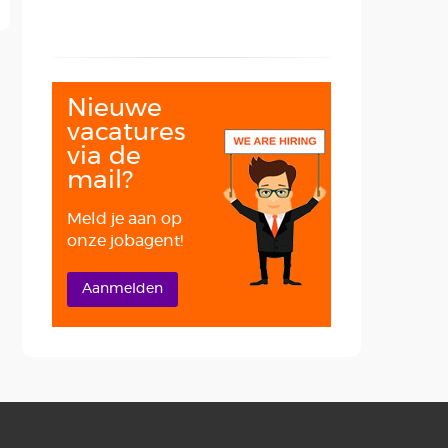
Nieuwe
vacatures
via de
mail?
Meld je aan op
onze jobagent!
Aanmelden