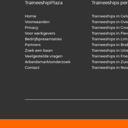
TraineeshipPlaza
Traineeships per
Home
Traineeships in Ge
Voorwaarden
Traineeships in Over
Privacy
Traineeships in Gr
Voor werkgevers
Traineeships in Fle
Bedrijfspresentaties
Traineeships in Li
Partners
Traineeships in Br
Zoek een baan
Traineeships in Utr
Veelgestelde vragen
Traineeships in Fri
Arbeidsmarktonderzoek
Traineeships in Zu
Contact
Traineeships in No