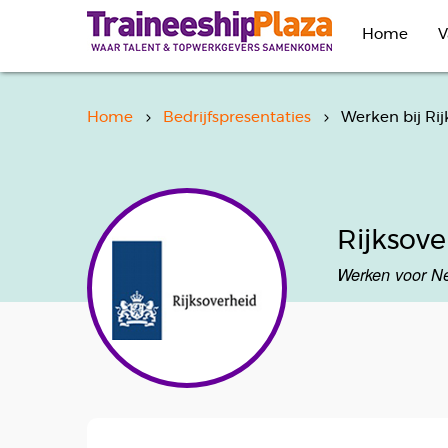
Overslaan
en
Home
V
naar
de
inhoud
gaan
Home
Bedrijfspresentaties
Werken bij Ri
Rijksove
Werken voor N