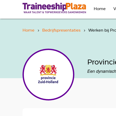
Overslaan
en
Home
V
naar
de
inhoud
gaan
Home
Bedrijfspresentaties
Werken bij Pro
Provinci
Een dynamische 