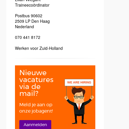
Traineecoördinator
Postbus 90602
2509 LP
Den Haag
Nederland
070 441 8172
Werken voor Zuid-Holland
Nieuwe
vacatures
via de
mail?
Meld je aan op
onze jobagent!
Aanmelden