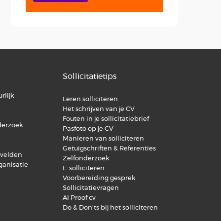
Sollicitatietips
rlijk
Leren solliciteren
Het schrijven van je CV
Fouten in je sollicitatiebrief
derzoek
Pasfoto op je CV
Manieren van solliciteren
Getuigschriften & Referenties
svelden
Zelfonderzoek
ganisatie
E-solliciteren
Voorbereiding gesprek
Sollicitatievragen
AI Proof cv
Do & Don'ts bij het solliciteren