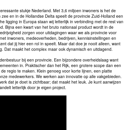
nteressante stukje Nederland. Met 3,6 miljoen inwoners is het de
n zee en in de Hollandse Delta speelt de provincie Zuid-Holland een
e ligging in Europa staan wij letterlijk in verbinding met de rest van
. Bijna een kwart van het bruto nationaal product wordt in de
edrijvigheid zorgen voor uitdagingen waar we als provincie voor
et inwoners, medeoverheden, bedrijven, kennisinstellingen en
t dat jij hier een rol in speelt. Maar dat doe je nooit alleen, want
ding. Dat maakt het complex maar ook dynamisch en uitdagend.
iddenbestuur bij een provincie. Een bijzondere overheidslaag want
n gemeenten in. Praktischer dan het Rijk, een grotere scope dan een
e regio te maken. Klein genoeg voor korte lijnen, een platte
n onze medewerkers. We werken aan innovatie op alle vakgebieden.
erk dat je doet is zichtbaar; dat maakt het leuk. Je kunt aanwijzen
ndelt letterlijk door je eigen project.