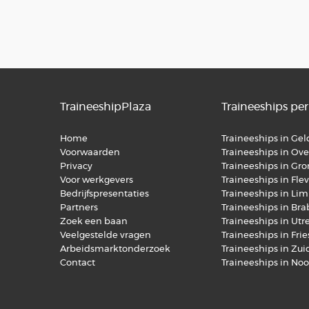
TraineeshipPlaza
Traineeships per
Home
Traineeships in Ge
Voorwaarden
Traineeships in Over
Privacy
Traineeships in Gr
Voor werkgevers
Traineeships in Fle
Bedrijfspresentaties
Traineeships in Li
Partners
Traineeships in Br
Zoek een baan
Traineeships in Utr
Veelgestelde vragen
Traineeships in Fri
Arbeidsmarktonderzoek
Traineeships in Zu
Contact
Traineeships in No