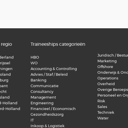
 regio
Traineeships categorieën
Juridisch / Bestuu
lderland
HBO
Marketing
ijssel
WO
Offshore
oningen
Accounting & Controlling
Onderwijs & On
voland
Advies / Staf / Beleid
Operations
mburg
Banking
Overheid
abant
Communicatie
Overige Beroep
echt
Consultancy
Personeel en Or
esland
Management
Risk
id-Holland
Engineering
Sales
ord-Holland
Financieel / Economisch
Techniek
Gezondheidszorg
Water
IT
Inkoop & Logistiek