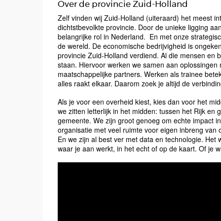
Over de provincie Zuid-Holland
Zelf vinden wij Zuid-Holland (uiteraard) het meest i
dichtstbevolkte provincie. Door de unieke ligging aa
belangrijke rol in Nederland. En met onze strategisch
de wereld. De economische bedrijvigheid is ongekend
provincie Zuid-Holland verdiend. Al die mensen en b
staan. Hiervoor werken we samen aan oplossingen m
maatschappelijke partners. Werken als trainee beteken
alles raakt elkaar. Daarom zoek je altijd de verbin
Als je voor een overheid kiest, kies dan voor het m
we zitten letterlijk in het midden: tussen het Rijk e
gemeente. We zijn groot genoeg om echte impact in d
organisatie met veel ruimte voor eigen inbreng va
En we zijn al best ver met data en technologie. Het w
waar je aan werkt, in het echt of op de kaart. Of je wa