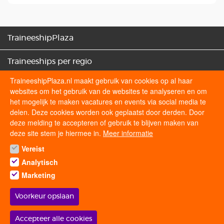
TraineeshipPlaza
Traineeships per regio
TraineeshipPlaza.nl maakt gebruik van cookies op al haar
Traineeships categorieën
websites om het gebruik van de websites te analyseren en om
het mogelijk te maken vacatures en events via social media te
Sollicitatietips
delen. Deze cookies worden ook geplaatst door derden. Door
deze melding te accepteren of gebruik te blijven maken van
deze site stem je hiermee in.
Meer informatie
Volg ons op
Vereist
Analytisch
Marketing
Voorkeur opslaan
© 2026 traineeshipplaza.nl | Alle rechten voorbehouden.
Withdraw
Accepteer alle cookies