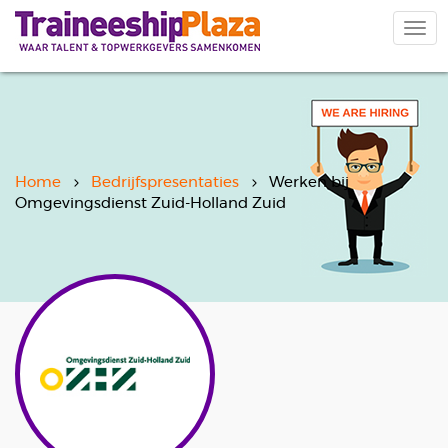
Overslaan
en
Navi
naar
wiss
de
inhoud
gaan
Home
Bedrijfspresentaties
Werken bij
Omgevingsdienst Zuid-Holland Zuid