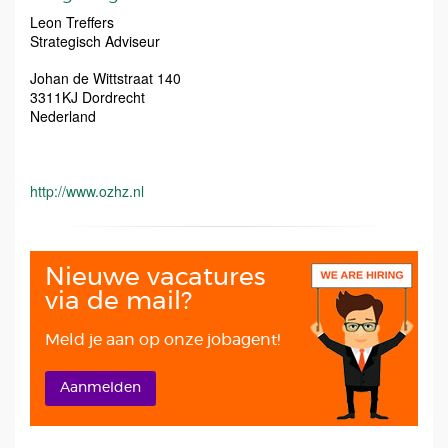
Leon Treffers
Strategisch Adviseur
Johan de Wittstraat 140
3311KJ
Dordrecht
Nederland
http://www.ozhz.nl
Nieuwe vacatures
via de mail?
Meld je aan op onze jobagent!
Aanmelden