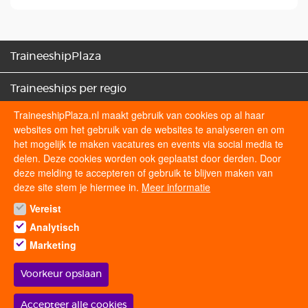
TraineeshipPlaza
Traineeships per regio
TraineeshipPlaza.nl maakt gebruik van cookies op al haar
Traineeships categorieën
websites om het gebruik van de websites te analyseren en om
het mogelijk te maken vacatures en events via social media te
Sollicitatietips
delen. Deze cookies worden ook geplaatst door derden. Door
deze melding te accepteren of gebruik te blijven maken van
deze site stem je hiermee in.
Meer informatie
Volg ons op
Vereist
Analytisch
Marketing
Voorkeur opslaan
© 2026 traineeshipplaza.nl | Alle rechten voorbehouden.
Withdraw
Accepteer alle cookies