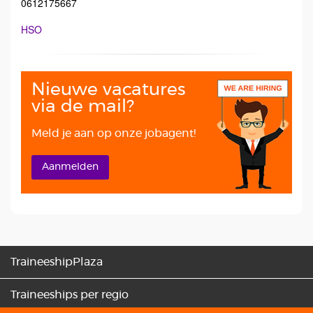
0612175667
HSO
Nieuwe vacatures
via de mail?
Meld je aan op onze jobagent!
Aanmelden
TraineeshipPlaza
Traineeships per regio