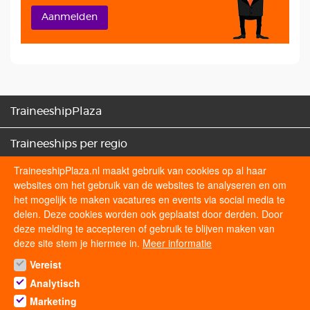
Aanmelden
TraineeshipPlaza
Traineeships per regio
TraineeshipPlaza.nl maakt gebruik van cookies op al haar
Traineeships categorieën
websites om het gebruik van de websites te analyseren en om
het mogelijk te maken vacatures en events via social media te
Sollicitatietips
delen. Deze cookies worden ook geplaatst door derden. Door
deze melding te accepteren of gebruik te blijven maken van
deze site stem je hiermee in.
Meer informatie
Volg ons op
Vereist
Analytisch
Marketing