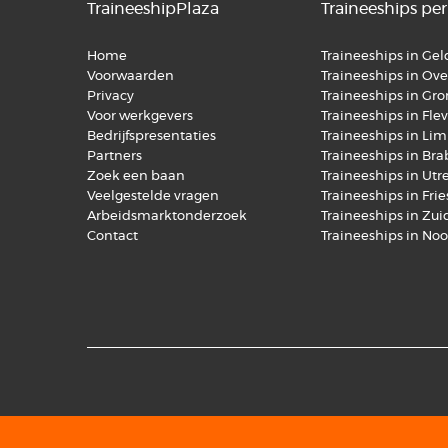
TraineeshipPlaza
Traineeships per
Home
Traineeships in Ge
Voorwaarden
Traineeships in Over
Privacy
Traineeships in Gr
Voor werkgevers
Traineeships in Fle
Bedrijfspresentaties
Traineeships in Li
Partners
Traineeships in Br
Zoek een baan
Traineeships in Utr
Veelgestelde vragen
Traineeships in Fri
Arbeidsmarktonderzoek
Traineeships in Zu
Contact
Traineeships in No