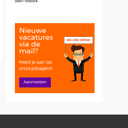
0681169054
Nieuwe
vacatures
via de
mail?
Meld je aan op
onze jobagent!
Aanmelden