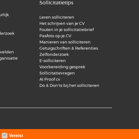
Sollicitatietips
rlijk
Leren solliciteren
Het schrijven van je CV
Fouten in je sollicitatiebrief
derzoek
Pasfoto op je CV
Manieren van solliciteren
Getuigschriften & Referenties
svelden
Zelfonderzoek
ganisatie
E-solliciteren
Voorbereiding gesprek
Sollicitatievragen
AI Proof cv
Do & Don'ts bij het solliciteren
Vereist