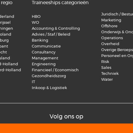
 regio
Traineeships categorieën
Juridisch / Bestuu
lderland
HBO
Marketing
ijssel
WO
Offshore
oningen
Accounting & Controlling
Onderwijs & On
voland
Advies / Staf / Beleid
Operations
mburg
Banking
Overheid
abant
Communicatie
Overige Beroep
echt
Consultancy
Personeel en Or
esland
Management
Risk
id-Holland
Engineering
Sales
ord-Holland
Financieel / Economisch
Techniek
Gezondheidszorg
Water
IT
Inkoop & Logistiek
Volg ons op