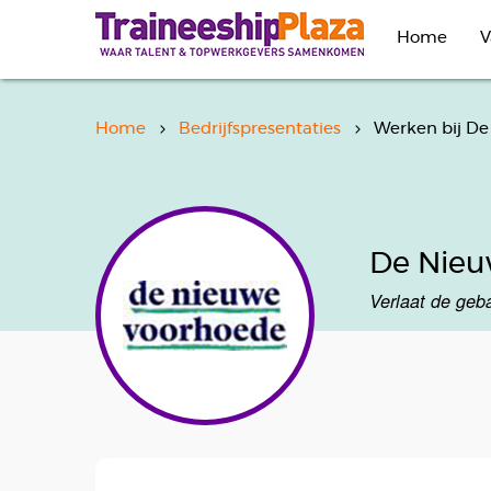
Overslaan
en
Home
V
naar
de
inhoud
gaan
Home
Bedrijfspresentaties
Werken bij D
De Nieu
Verlaat de ge