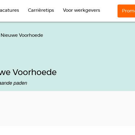
acatures
Carrièretips
Voor werkgevers
Promo
e Nieuwe Voorhoede
we Voorhoede
baande paden