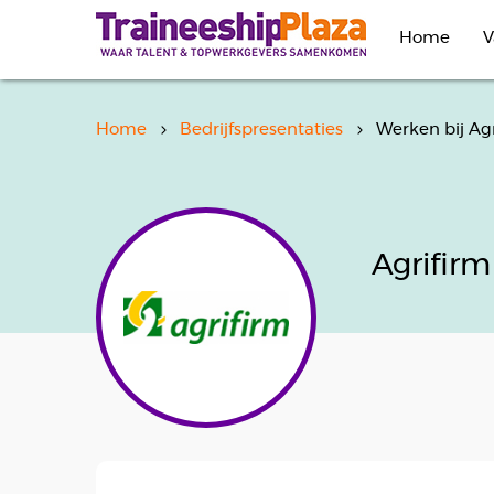
Overslaan
en
Home
V
naar
de
inhoud
gaan
Home
Bedrijfspresentaties
Werken bij Ag
Agrifirm