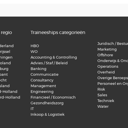
 regio
Traineeships categorieën
Juridisch / Bestuu
lderland
HBO
Marketing
ijssel
WO
Offshore
oningen
Accounting & Controlling
Onderwijs & On
voland
Advies / Staf / Beleid
Operations
mburg
Banking
Overheid
abant
Communicatie
Overige Beroep
echt
Consultancy
Personeel en Or
esland
Management
Risk
id-Holland
Engineering
Sales
ord-Holland
Financieel / Economisch
Techniek
Gezondheidszorg
Water
IT
Inkoop & Logistiek