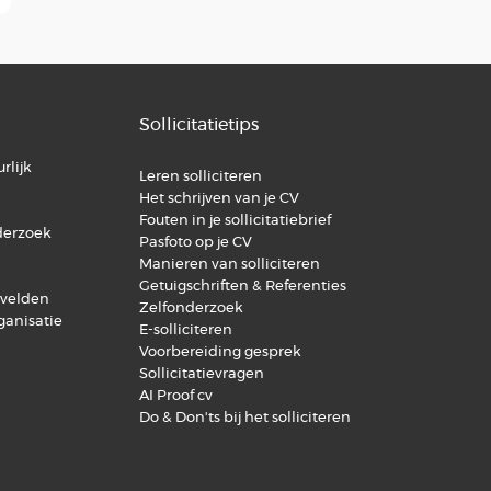
Sollicitatietips
rlijk
Leren solliciteren
Het schrijven van je CV
Fouten in je sollicitatiebrief
derzoek
Pasfoto op je CV
Manieren van solliciteren
Getuigschriften & Referenties
svelden
Zelfonderzoek
ganisatie
E-solliciteren
Voorbereiding gesprek
Sollicitatievragen
AI Proof cv
Do & Don'ts bij het solliciteren