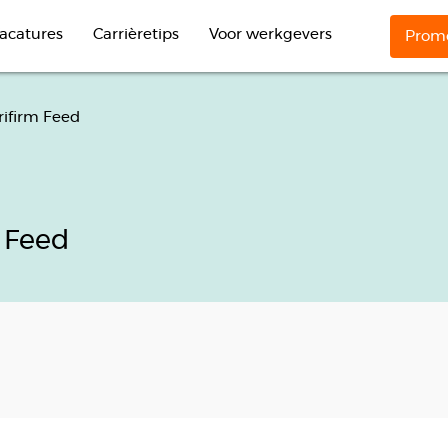
acatures
Carrièretips
Voor werkgevers
Promo
rifirm Feed
 Feed