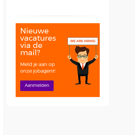
Nieuwe
vacatures
via de
mail?
Meld je aan op
onze jobagent!
Aanmelden