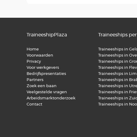
TraineeshipPlaza
Traineeships per
Home
Traineeships in Ge
Voorwaarden
Traineeships in Over
Privacy
Traineeships in Gr
Voor werkgevers
Traineeships in Fle
Bedrijfspresentaties
Traineeships in Li
Partners
Traineeships in Br
Zoek een baan
Traineeships in Utr
Veelgestelde vragen
Traineeships in Fri
Arbeidsmarktonderzoek
Traineeships in Zu
Contact
Traineeships in No